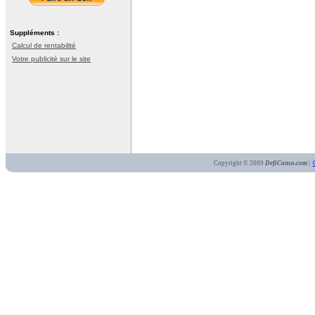
Suppléments :
Calcul de rentabilité
Votre publicité sur le site
Copyright © 2009
DefiConso.com
|