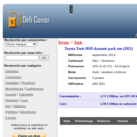
Recherche par constructeur :
Toyota
->
Yaris
Toyota Yaris HSD dynamic pack zen (2012)
Recherche par mots-clés :
Millésime
septembre 2012
Carburant
Elec. / Essence
Recherche par catégorie :
Puissance
100 ch
(3 CV)
- 10.9 kg/ch
Citadines
Boite
Auto. variation continue
Compactes
Carrosserie
5 portes
Familiales
/
Routières
Utilisateur
jv92
(92)
Monospaces
/
Ludospaces
Coupés
/
Cabriolets
Consommation :
4.71 l/100km, sur 8257.00
Sportives
/
Luxe
Coût :
6.90 €/100km en carburant
4x4
/
Utilitaires
Hybrides
/
Electriques
2-roues
Date
Kilométrage
Distance
Volume
Aidez-nous à maintenir et
améliorer ce site web :