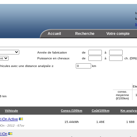
Id
M
N
Accueil
Recherche
Votre compte
Année de fabrication
de
à
Puissance en chevaux
de
à
ch. (DIN)
éhicules avec une distance analysée ≥
km
Ele
conso.
moyenne
1
16 km
(l/100km)
Véhicule
Conso./100km
Coût/100km
Km analys
 iOn Active
15.44kWh
1.46€
1 688
iOn
- 2012 - 67cv
 iOn
-
-
-