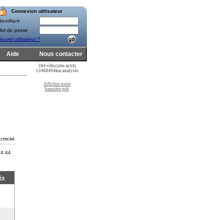
Connexion utilisateur
entifiant
ot de passe
ouvel utilisateur ?
Aide
Nous contacter
594 véhicules actifs
13468494km analysés
Affichez notre
bannière pub
ctricité
4.44
és