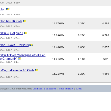
iOn
- 2012 - 64cv
 Ion
-
-
-
iOn
- 2012 - 67cv
 Ion bru 16 KWh
14.67kWh
1.37€
4 294
iOn
- 2012 - 67cv
iOn - Quel pied !
13.69kWh
0.23€
8 796
iOn
- 2012 - 67cv
 Ion 16kwh - Perseus
14.46kWh
1.60€
2 857
iOn
- 2012 - 67cv
 iOn 16kWh (Montagne et Ville en
de Chamonix)
14.71kWh
2.11€
522
iOn
- 2012 - 64cv
 iOn, Batterie de 16 kW·h
15.21kWh
1.28€
4 860
iOn
- 2012 - 67cv
opyright © 2009
DefiConso.com
|
Conditions d'utilisation
|
Nous contacter
|
Liens