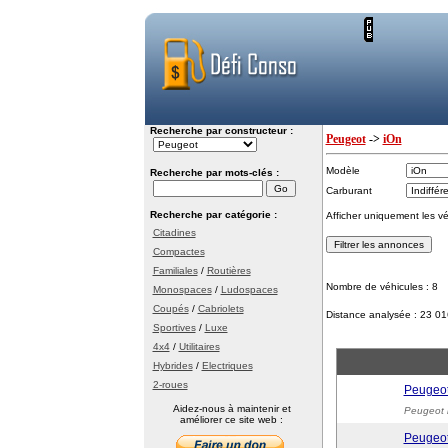
Recherche par constructeur :
Peugeot
->
iOn
Modèle
Recherche par mots-clés :
Carburant
Recherche par catégorie :
Afficher uniquement les v
Citadines
Compactes
Familiales
/
Routières
Nombre de véhicules : 8
Monospaces
/
Ludospaces
Coupés
/
Cabriolets
Distance analysée : 23 0
Sportives
/
Luxe
4x4
/
Utilitaires
Hybrides
/
Electriques
2-roues
Peugeot
Aidez-nous à maintenir et
Peugeot 
améliorer ce site web :
Peugeot