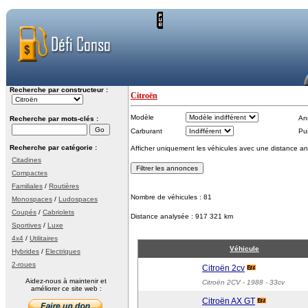
Recherche par constructeur :
Citroën
Modèle
An
Recherche par mots-clés :
Carburant
Pu
Recherche par catégorie :
Afficher uniquement les véhicules avec une distance an
Citadines
Compactes
Familiales
/
Routières
Nombre de véhicules : 81
Monospaces
/
Ludospaces
Coupés
/
Cabriolets
Distance analysée : 917 321 km
Sportives
/
Luxe
4x4
/
Utilitaires
Véhicule
Hybrides
/
Electriques
2-roues
Citroën 2cv
Aidez-nous à maintenir et
Citroën 2CV
- 1988 - 33cv
améliorer ce site web :
Citroën AX GT