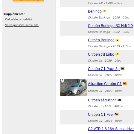
Citroën AX
- 1990 - 85cv
Berlingo
Suppléments :
Citroën Berlingo
- 1999 - 65cv
Calcul de rentabilité
Votre publicité sur le site
Citroën Berlingo SX Hdi 2.0
Citroën Berlingo
- 2002 - 90cv
Citroën Berlingo
Citroën Berlingo
- 2013 - 115cv
Citroën trd turbo
Citroën bx
- 1989 - 90cv
Citroën C1 Pack 3p
Citroën C1
- 2007 - 68cv
Attraction Citroën C1
Citroën C1
- 2009 - 68cv
Citroën séduction
Citroën c1
- 2011 - 998cv
Citroën C1 Feel
Citroën C1
- 2015 - 69cv
C2 VTR 1.6 16V Sensodrive