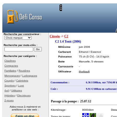
Recherche par constructeur :
Citroën
->
C2
C2 1.4 Tonic (2006)
Recherche par mots-clés :
Millésime
juin 2006
Carburant
Ethanol / Essence
Recherche par catégorie :
Puissance
75 ch
(5 CV)
- 14.0 kg/ch
Citadines
Boite
Manuelle, 5 vitesses
Compactes
Carrosserie
-
Familiales
/
Routières
Utilisateur
thurbault
Monospaces
/
Ludospaces
Coupés
/
Cabriolets
Consommation :
6.36 l/100km, sur 7194.00
Sportives
/
Luxe
Coût :
9.91 €/100km en carburant
4x4
/
Utilitaires
Hybrides
/
Electriques
2-roues
Passage à la pompe : 25.07.12
Aidez-nous à maintenir et
améliorer ce site web :
Kilométrage:
80004
km
Dist
Types de trajets:
Cond