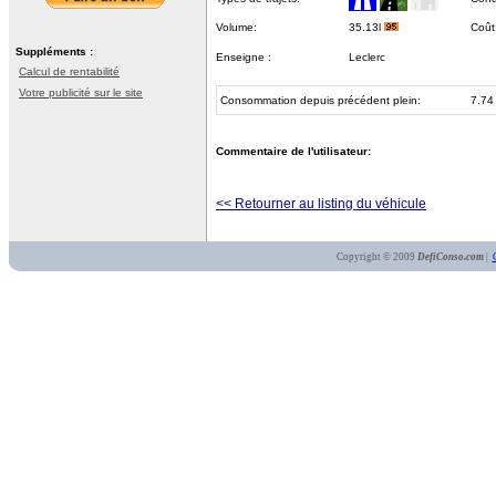
Volume:
35.13l
Coût
Suppléments :
Enseigne :
Leclerc
Calcul de rentabilité
Votre publicité sur le site
Consommation depuis précédent plein:
7.74
Commentaire de l'utilisateur:
<< Retourner au listing du véhicule
Copyright © 2009
DefiConso.com
|