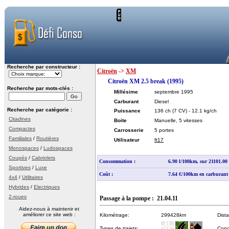
Recherche par constructeur :
Citroën
->
XM
Citroën XM 2.5 break (1995)
Recherche par mots-clés :
Millésime
septembre 1995
Carburant
Diesel
Recherche par catégorie :
Puissance
136 ch
(7 CV)
- 12.1 kg/ch
Citadines
Boite
Manuelle, 5 vitesses
Compactes
Carrosserie
5 portes
Familiales
/
Routières
Utilisateur
ft17
Monospaces
/
Ludospaces
Coupés
/
Cabriolets
Consommation :
6.90 l/100km, sur 21101.0
Sportives
/
Luxe
Coût :
7.64 €/100km en carburant
4x4
/
Utilitaires
Hybrides
/
Electriques
2-roues
Passage à la pompe : 21.04.11
Aidez-nous à maintenir et
améliorer ce site web :
Kilométrage:
299428
km
Dist
Types de trajets:
Cond