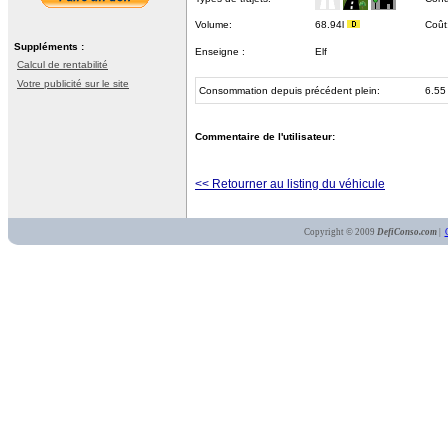
Volume:
68.94l
Coût
Suppléments :
Enseigne :
Elf
Calcul de rentabilité
Votre publicité sur le site
Consommation depuis précédent plein:
6.55
Commentaire de l'utilisateur:
<< Retourner au listing du véhicule
Copyright © 2009
DefiConso.com
|