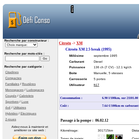
Recherche par constructeur :
Citroën
->
XM
Citroën XM 2.5 break (1995)
Recherche par mots-clés :
Millésime
septembre 1995
Carburant
Diesel
Recherche par catégorie :
Puissance
136 ch
(7 CV)
- 12.1 kg/ch
Citadines
Boite
Manuelle, 5 vitesses
Compactes
Carrosserie
5 portes
Familiales
/
Routières
Utilisateur
ft17
Monospaces
/
Ludospaces
Coupés
/
Cabriolets
Consommation :
6.90 l/100km, sur 21101.0
Sportives
/
Luxe
Coût :
7.64 €/100km en carburant
4x4
/
Utilitaires
Hybrides
/
Electriques
2-roues
Passage à la pompe : 06.02.12
Aidez-nous à maintenir et
améliorer ce site web :
Kilométrage:
301715
km
Dist
Types de trajets:
Cond