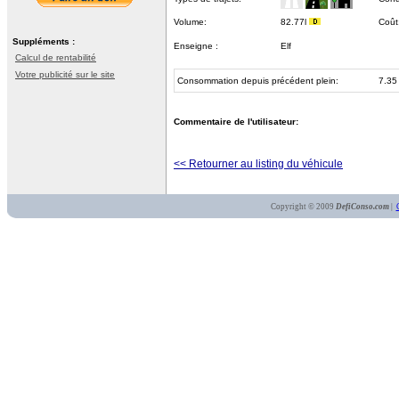
Volume:
82.77l
Coût
Suppléments :
Enseigne :
Elf
Calcul de rentabilité
Votre publicité sur le site
Consommation depuis précédent plein:
7.35
Commentaire de l'utilisateur:
<< Retourner au listing du véhicule
Copyright © 2009
DefiConso.com
|