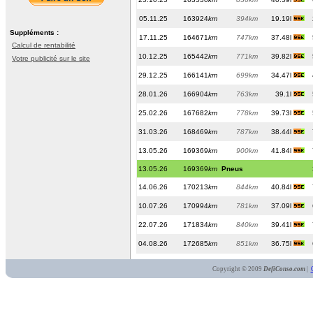
05.11.25
163924
km
394km
19.19l
Suppléments :
17.11.25
164671
km
747km
37.48l
Calcul de rentabilité
10.12.25
165442
km
771km
39.82l
Votre publicité sur le site
29.12.25
166141
km
699km
34.47l
28.01.26
166904
km
763km
39.1l
25.02.26
167682
km
778km
39.73l
31.03.26
168469
km
787km
38.44l
13.05.26
169369
km
900km
41.84l
13.05.26
169369
km
Pneus
14.06.26
170213
km
844km
40.84l
10.07.26
170994
km
781km
37.09l
22.07.26
171834
km
840km
39.41l
04.08.26
172685
km
851km
36.75l
Copyright © 2009
DefiConso.com
|