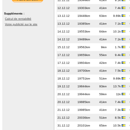
12.12.12
19344
km
41
km
9.1k
12.12.12
19303
km
41
km
7.4k
Suppléments :
13.12.12
19448
km
63
km
9.69k
Calcul de rentabilité
13.12.12
19385
km
41
km
7.1k
Votre publicité sur le site
14.12.12
19553
km
64
km
10.1k
14.12.12
19489
km
41
km
7.1k
15.12.12
19562
km
9
km
1.7k
17.12.12
19659
km
55
km
9.4k
17.12.12
19604
km
42
km
7.4k
18.12.12
19700
km
41
km
7.5k
18.12.12
19751
km
51
km
9.69k
19.12.12
19844
km
93
km
13.7k
20.12.12
19944
km
59
km
11k
20.12.12
19885
km
41
km
7.4k
21.12.12
19985
km
41
km
7.3k
21.12.12
20036
km
51
km
8.5k
31.12.12
20101
km
65
km
10.5k