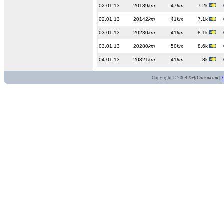
02.01.13
20189
km
47
km
7.2k
02.01.13
20142
km
41
km
7.1k
03.01.13
20230
km
41
km
8.1k
03.01.13
20280
km
50
km
8.6k
04.01.13
20321
km
41
km
8k
Copyright © 2009
DefiConso.com
|