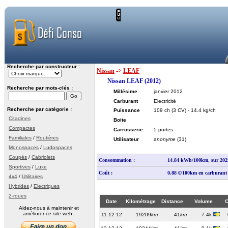
Recherche par constructeur :
Nissan
->
LEAF
Nissan LEAF (2012)
Recherche par mots-clés :
Millésime
janvier 2012
Carburant
Electricité
Recherche par catégorie :
Puissance
109 ch
(3 CV)
- 14.4 kg/ch
Citadines
Boite
Compactes
Carrosserie
5 portes
Familiales
/
Routières
Utilisateur
anonyme
(31)
Monospaces
/
Ludospaces
Coupés
/
Cabriolets
Consommation :
14.84 kWh/100km, sur 202
Sportives
/
Luxe
Coût :
0.88 €/100km en carburant
4x4
/
Utilitaires
Hybrides
/
Electriques
2-roues
Date
Kilométrage
Distance
Volume
C
Aidez-nous à maintenir et
améliorer ce site web :
11.12.12
19209
km
41
km
7.4k