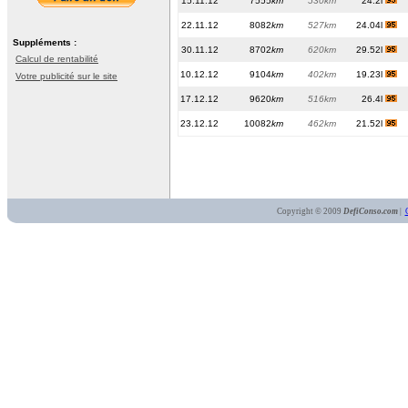
15.11.12
7555
km
530km
24.2l
22.11.12
8082
km
527km
24.04l
Suppléments :
30.11.12
8702
km
620km
29.52l
Calcul de rentabilité
10.12.12
9104
km
402km
19.23l
Votre publicité sur le site
17.12.12
9620
km
516km
26.4l
23.12.12
10082
km
462km
21.52l
Copyright © 2009
DefiConso.com
|