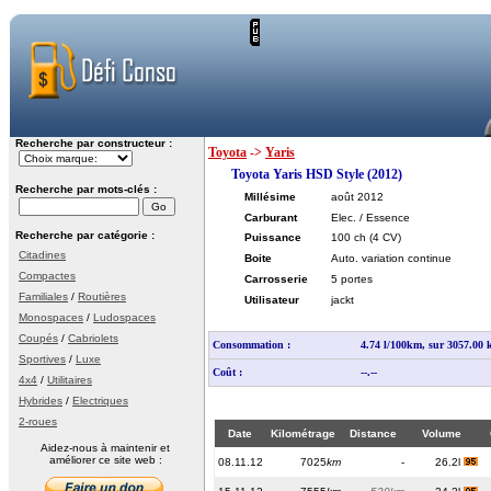
Recherche par constructeur :
Toyota
->
Yaris
Toyota Yaris HSD Style (2012)
Recherche par mots-clés :
Millésime
août 2012
Carburant
Elec. / Essence
Recherche par catégorie :
Puissance
100 ch
(4 CV)
Citadines
Boite
Auto. variation continue
Compactes
Carrosserie
5 portes
Familiales
/
Routières
Utilisateur
jackt
Monospaces
/
Ludospaces
Coupés
/
Cabriolets
Consommation :
4.74 l/100km, sur 3057.00
Sportives
/
Luxe
Coût :
--.--
4x4
/
Utilitaires
Hybrides
/
Electriques
2-roues
Date
Kilométrage
Distance
Volume
Aidez-nous à maintenir et
améliorer ce site web :
08.11.12
7025
km
-
26.2l