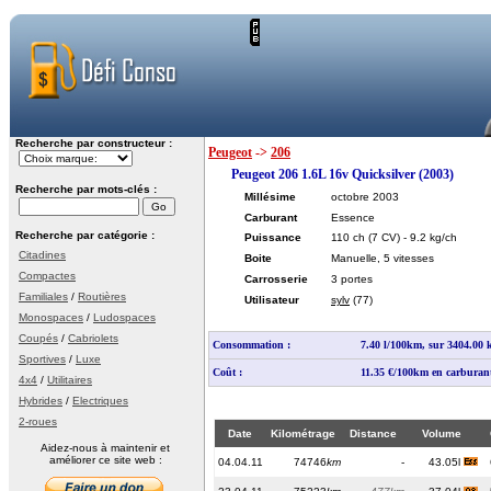
Recherche par constructeur :
Peugeot
->
206
Peugeot 206 1.6L 16v Quicksilver (2003)
Recherche par mots-clés :
Millésime
octobre 2003
Carburant
Essence
Recherche par catégorie :
Puissance
110 ch
(7 CV)
- 9.2 kg/ch
Citadines
Boite
Manuelle, 5 vitesses
Compactes
Carrosserie
3 portes
Familiales
/
Routières
Utilisateur
sylv
(77)
Monospaces
/
Ludospaces
Coupés
/
Cabriolets
Consommation :
7.40 l/100km, sur 3404.00
Sportives
/
Luxe
Coût :
11.35 €/100km en carburan
4x4
/
Utilitaires
Hybrides
/
Electriques
2-roues
Date
Kilométrage
Distance
Volume
Aidez-nous à maintenir et
améliorer ce site web :
04.04.11
74746
km
-
43.05l