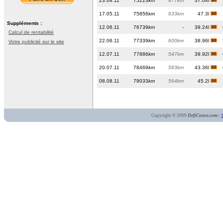
23.04.11
75223
km
477km
37.04l
17.05.11
75856
km
633km
47.3l
Suppléments :
12.06.11
76739
km
-
39.24l
Calcul de rentabilité
22.06.11
77339
km
600km
38.96l
Votre publicité sur le site
12.07.11
77886
km
547km
39.92l
20.07.11
78469
km
583km
43.36l
08.08.11
79033
km
564km
45.2l
Copyright © 2009
DefiConso.com
|