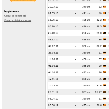
20.02.10
-
321
km
32l
20.03.10
-
340
km
32l
Suppléments :
04.05.10
-
491
km
40l
Calcul de rentabilité
16.06.10
-
485
km
42.2l
Votre publicité sur le site
06.10.10
-
486
km
38.5l
26.10.10
-
220
km
21.8l
02.12.10
-
428
km
36l
09.02.11
-
362
km
36.2l
26.03.11
-
360
km
31l
14.04.11
-
468
km
37l
01.06.11
-
345
km
30l
04.10.11
-
442
km
36l
17.11.11
-
390
km
35l
15.12.11
-
340
km
32.6l
25.01.12
-
357
km
35.77l
06.04.12
-
380
km
31l
06.06.12
-
425
km
36.6l