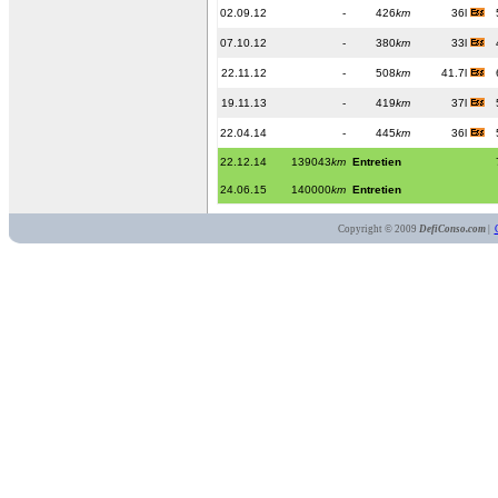
02.09.12
-
426
km
36l
07.10.12
-
380
km
33l
22.11.12
-
508
km
41.7l
19.11.13
-
419
km
37l
22.04.14
-
445
km
36l
22.12.14
139043
km
Entretien
24.06.15
140000
km
Entretien
Copyright © 2009
DefiConso.com
|