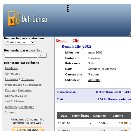
Recherche par constructeur :
Renault
->
Clio
Renault Clio (2002)
Recherche par mots-clés :
Millésime
mars 2002
Carburant
Essence
Recherche par catégorie :
Puissance
5 ch
Citadines
Boite
Manuelle, 5 vitesses
Compactes
Carrosserie
5 portes
Familiales
/
Routières
Utilisateur
oliv0380
Monospaces
/
Ludospaces
Coupés
/
Cabriolets
Consommation :
8.70 l/100km, sur 8818.00
Sportives
/
Luxe
Coût :
12.50 €/100km en carburan
4x4
/
Utilitaires
Hybrides
/
Electriques
2-roues
Date
Kilométrage
Distance
Volume
Aidez-nous à maintenir et
améliorer ce site web :
06.01.10
-
334
km
33l