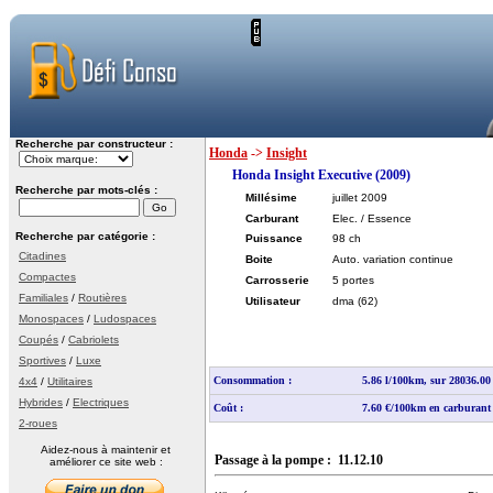
Recherche par constructeur :
Honda
->
Insight
Honda Insight Executive (2009)
Recherche par mots-clés :
Millésime
juillet 2009
Carburant
Elec. / Essence
Recherche par catégorie :
Puissance
98 ch
Citadines
Boite
Auto. variation continue
Compactes
Carrosserie
5 portes
Familiales
/
Routières
Utilisateur
dma
(62)
Monospaces
/
Ludospaces
Coupés
/
Cabriolets
Sportives
/
Luxe
Consommation :
5.86 l/100km, sur 28036.0
4x4
/
Utilitaires
Hybrides
/
Electriques
Coût :
7.60 €/100km en carburant
2-roues
Aidez-nous à maintenir et
Passage à la pompe : 11.12.10
améliorer ce site web :