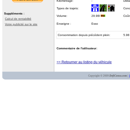
Kilométrage:
-
Dist
Types de trajets:
Cond
Suppléments :
Volume:
29.98l
Coût
Calcul de rentabilité
Enseigne :
Esso
Votre publicité sur le site
Consommation depuis précédent plein:
5.98
Commentaire de l'utilisateur:
<< Retourner au listing du véhicule
Copyright © 2009
DefiConso.com
|