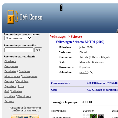
Recherche par constructeur :
Volkswagen
->
Scirocco
Volkswagen Scirocco 2.0 TDI (2009)
Recherche par mots-clés :
Millésime
juillet 2009
Carburant
Diesel
Recherche par catégorie :
Puissance
140 ch
(8 CV)
- 9.6 kg/ch
Citadines
Boite
Manuelle, 6 vitesses
Compactes
Carrosserie
3 portes
Familiales
/
Routières
Utilisateur
nico77
(77)
Monospaces
/
Ludospaces
Coupés
/
Cabriolets
Consommation :
6.28 l/100km, sur 70157.1
Sportives
/
Luxe
Coût :
7.07 €/100km en carburant
4x4
/
Utilitaires
Hybrides
/
Electriques
2-roues
Passage à la pompe : 31.01.10
Aidez-nous à maintenir et
améliorer ce site web :
Kilométrage:
19976
km
Dist
Types de trajets:
Cond