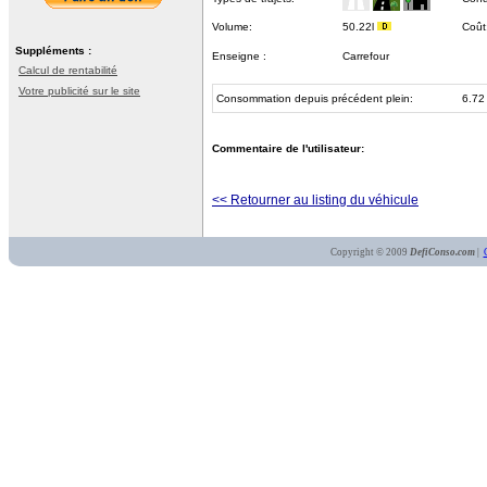
Volume:
50.22l
Coût
Suppléments :
Enseigne :
Carrefour
Calcul de rentabilité
Votre publicité sur le site
Consommation depuis précédent plein:
6.72
Commentaire de l'utilisateur:
<< Retourner au listing du véhicule
Copyright © 2009
DefiConso.com
|