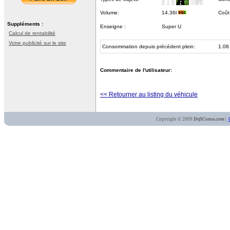
Volume:
14.36l
Coût
Suppléments :
Enseigne :
Super U
Calcul de rentabilité
Votre publicité sur le site
Consommation depuis précédent plein:
1.08
Commentaire de l'utilisateur:
<< Retourner au listing du véhicule
Copyright © 2009
DefiConso.com
|