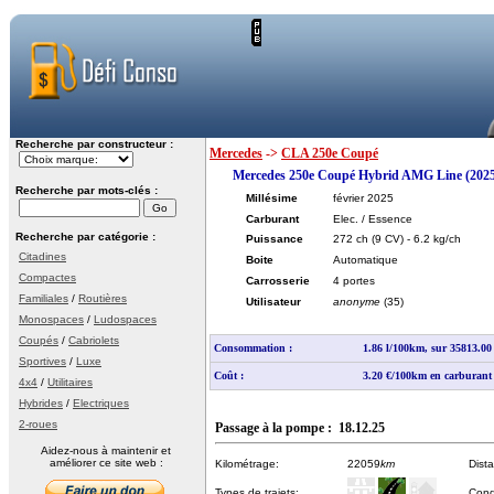
Recherche par constructeur :
Mercedes
->
CLA 250e Coupé
Mercedes 250e Coupé Hybrid AMG Line (202
Recherche par mots-clés :
Millésime
février 2025
Carburant
Elec. / Essence
Recherche par catégorie :
Puissance
272 ch
(9 CV)
- 6.2 kg/ch
Citadines
Boite
Automatique
Compactes
Carrosserie
4 portes
Familiales
/
Routières
Utilisateur
anonyme
(35)
Monospaces
/
Ludospaces
Coupés
/
Cabriolets
Consommation :
1.86 l/100km, sur 35813.0
Sportives
/
Luxe
Coût :
3.20 €/100km en carburant
4x4
/
Utilitaires
Hybrides
/
Electriques
2-roues
Passage à la pompe : 18.12.25
Aidez-nous à maintenir et
améliorer ce site web :
Kilométrage:
22059
km
Dist
Types de trajets:
Cond