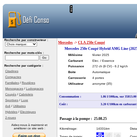
Recherche par constructeur :
Mercedes
->
CLA 250e Coupé
Mercedes 250e Coupé Hybrid AMG Line (202
Recherche par mots-clés :
Millésime
février 2025
Carburant
Elec. / Essence
Recherche par catégorie :
Puissance
272 ch
(9 CV)
- 6.2 kg/ch
Citadines
Boite
Automatique
Compactes
Carrosserie
4 portes
Familiales
/
Routières
Utilisateur
anonyme
(35)
Monospaces
/
Ludospaces
Coupés
/
Cabriolets
Consommation :
1.86 l/100km, sur 35813.0
Sportives
/
Luxe
Coût :
3.20 €/100km en carburant
4x4
/
Utilitaires
Hybrides
/
Electriques
2-roues
Passage à la pompe : 25.08.25
Aidez-nous à maintenir et
améliorer ce site web :
Kilométrage:
14331
km
Dist
Types de trajets:
Cond