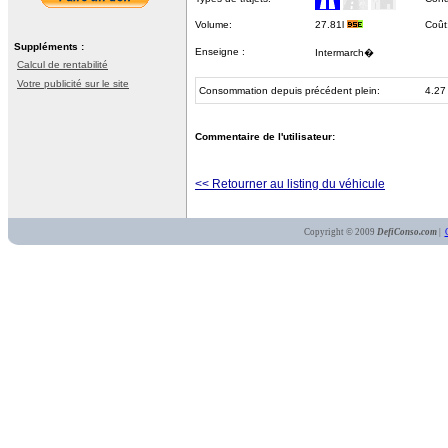
Volume:
27.81l
Coût
Suppléments :
Enseigne :
Intermarch�
Calcul de rentabilité
Votre publicité sur le site
Consommation depuis précédent plein:
4.27
Commentaire de l'utilisateur:
<< Retourner au listing du véhicule
Copyright © 2009
DefiConso.com
|