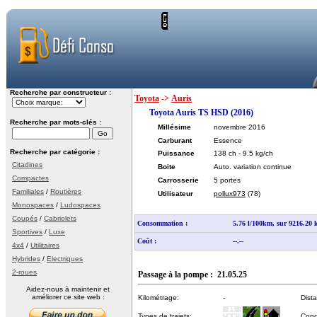
Recherche par constructeur :
Toyota
->
Auris
Toyota Auris TS HSD (2016)
Recherche par mots-clés :
Millésime
novembre 2016
Carburant
Essence
Recherche par catégorie :
Puissance
138 ch
- 9.5 kg/ch
Citadines
Boite
Auto. variation continue
Compactes
Carrosserie
5 portes
Familiales
/
Routières
Utilisateur
pollux973
(78)
Monospaces
/
Ludospaces
Coupés
/
Cabriolets
Consommation :
5.76 l/100km, sur 9216.20
Sportives
/
Luxe
Coût :
--.--
4x4
/
Utilitaires
Hybrides
/
Electriques
2-roues
Passage à la pompe : 21.05.25
Aidez-nous à maintenir et
améliorer ce site web :
Kilométrage:
-
Dist
Types de trajets:
Cond