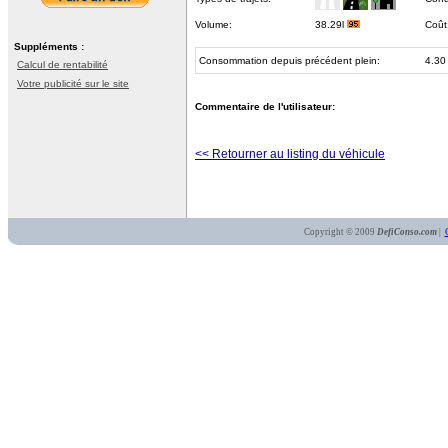
Volume:
38.29l
Coût
Suppléments :
Consommation depuis précédent plein:
4.30
Calcul de rentabilité
Votre publicité sur le site
Commentaire de l'utilisateur:
<< Retourner au listing du véhicule
Copyright © 2009
DefiConso.com
|