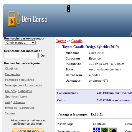
Recherche par constructeur :
Toyota
->
Corolla
Toyota Corolla Design hybride (2019)
Recherche par mots-clés :
Millésime
juillet 2019
Carburant
Essence
Recherche par catégorie :
Puissance
122 ch
(4 CV)
- 11.0 kg/ch
Citadines
Boite
Auto. variation continue
Compactes
Carrosserie
4 portes
Familiales
/
Routières
Utilisateur
anonyme
(67)
Monospaces
/
Ludospaces
Coupés
/
Cabriolets
Consommation :
4.83 l/100km, sur 105977.
Sportives
/
Luxe
Coût :
7.48 €/100km en carburant
4x4
/
Utilitaires
Hybrides
/
Electriques
2-roues
Passage à la pompe : 15.10.21
Aidez-nous à maintenir et
améliorer ce site web :
Kilométrage:
47104
km
Dist
Types de trajets:
Cond