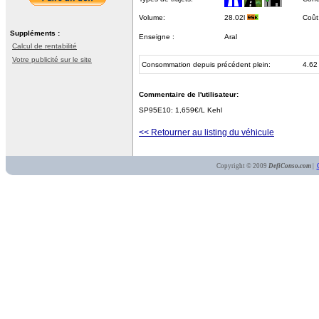
Volume:
28.02l
Coût
Suppléments :
Enseigne :
Aral
Calcul de rentabilité
Votre publicité sur le site
Consommation depuis précédent plein:
4.62
Commentaire de l'utilisateur:
SP95E10: 1,659€/L Kehl
<< Retourner au listing du véhicule
Copyright © 2009
DefiConso.com
|