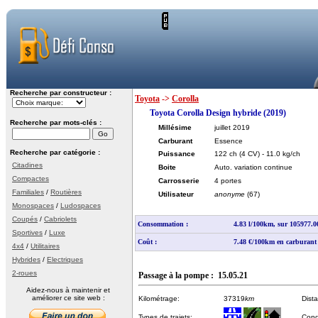
Recherche par constructeur :
Toyota
->
Corolla
Toyota Corolla Design hybride (2019)
Recherche par mots-clés :
Millésime
juillet 2019
Carburant
Essence
Recherche par catégorie :
Puissance
122 ch
(4 CV)
- 11.0 kg/ch
Citadines
Boite
Auto. variation continue
Compactes
Carrosserie
4 portes
Familiales
/
Routières
Utilisateur
anonyme
(67)
Monospaces
/
Ludospaces
Coupés
/
Cabriolets
Consommation :
4.83 l/100km, sur 105977.
Sportives
/
Luxe
Coût :
7.48 €/100km en carburant
4x4
/
Utilitaires
Hybrides
/
Electriques
2-roues
Passage à la pompe : 15.05.21
Aidez-nous à maintenir et
améliorer ce site web :
Kilométrage:
37319
km
Dist
Types de trajets:
Cond