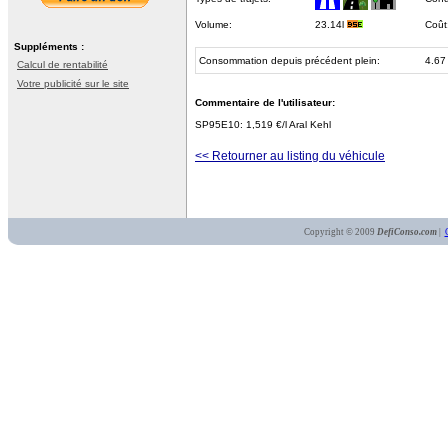
Volume:
23.14l
Coût
Suppléments :
Consommation depuis précédent plein:
4.67
Calcul de rentabilité
Votre publicité sur le site
Commentaire de l'utilisateur:
SP95E10: 1,519 €/l Aral Kehl
<< Retourner au listing du véhicule
Copyright © 2009
DefiConso.com
|